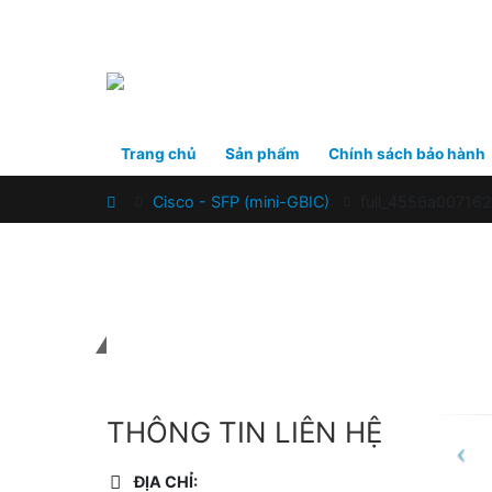
Trang chủ
Sản phẩm
Chính sách bảo hành
Home
Cisco - SFP (mini-GBIC)
full_4556a00716
Liên hệ với chúng tôi
THÔNG TIN LIÊN HỆ
ĐỊA CHỈ: