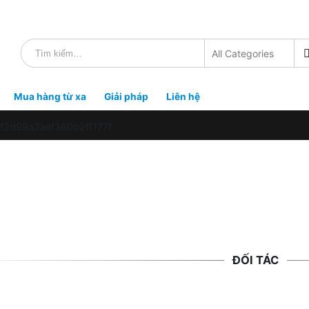
Mua hàng từ xa
Giải pháp
Liên hệ
2f2d99a2aef380b2ff177f
ĐỐI TÁC