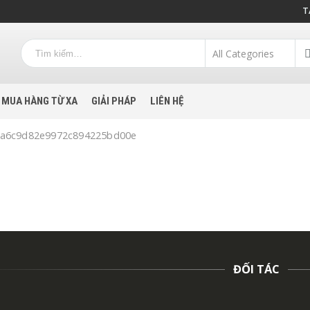
T
MUA HÀNG TỪ XA
GIẢI PHÁP
LIÊN HỆ
74a6c9d82e9972c894225bd00e
ĐỐI TÁC