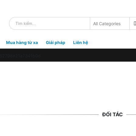
Mua hàng từ xa
Giải pháp
Liên hệ
f62798e21a7341b0d
ĐỐI TÁC