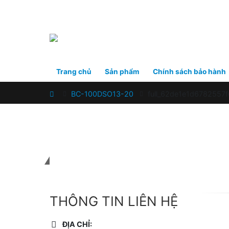
Trang chủ
Sản phẩm
Chính sách bảo hành
Home
BC-100DSO13-20
full_62de1e1d6782557
Liên hệ với chúng tôi
THÔNG TIN LIÊN HỆ
ĐỊA CHỈ: