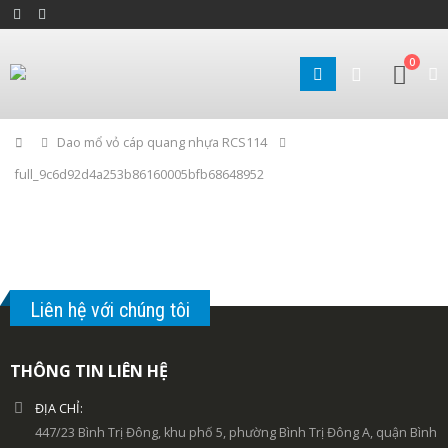
0
Home
Dao mổ vỏ cáp quang nhựa RCS114
full_9c6d92d4a253b86160005bfb68648952
Liên hệ với chúng tôi
THÔNG TIN LIÊN HỆ
ĐỊA CHỈ:
447/23 Bình Trị Đông, khu phố 5, phường Bình Trị Đông A, quận Bình