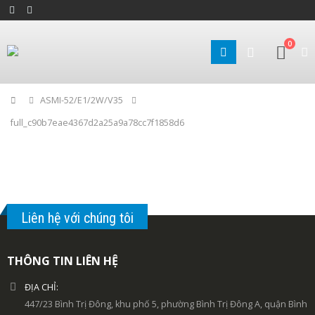
0
Home
ASMI-52/E1/2W/V35
full_c90b7eae4367d2a25a9a78cc7f1858d6
Liên hệ với chúng tôi
THÔNG TIN LIÊN HỆ
ĐỊA CHỈ:
447/23 Bình Trị Đông, khu phố 5, phường Bình Trị Đông A, quận Bình