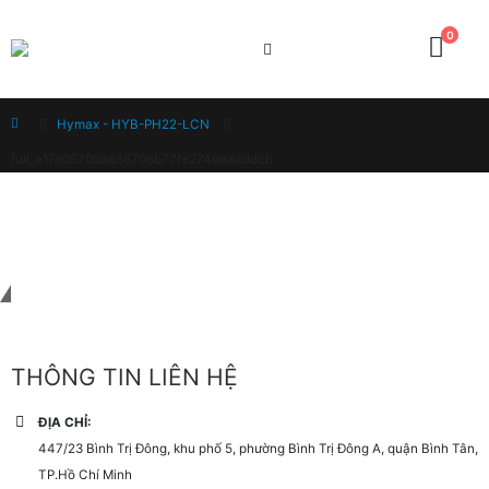
0
Home
Hymax - HYB-PH22-LCN
full_e17e05700a856706b77fe2740eaaddcb
Liên hệ với chúng tôi
THÔNG TIN LIÊN HỆ
ĐỊA CHỈ:
447/23 Bình Trị Đông, khu phố 5, phường Bình Trị Đông A, quận Bình Tân,
TP.Hồ Chí Minh