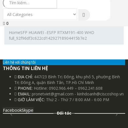
0
Home
SFP HUAWEI -ESFP RTXM191-400 WHD
full_92f96df3c622cd14292718904415b7e2
Liên hệ với chúng tôi
THÔNG TIN LIÊN HỆ
ĐỊA CHỈ:
447/23 Bình Trị Đông, khu phố 5, phường Bình
Trị Đông A, quận Bình Tân, TP.Hồ Chí Minh
PHONE:
Hotline: 0902.966.449 – 0962.241.608
EMAIL:
pronetviet@gmail.com - kinhdoanh@ciscoshop.vn
GIỜ LÀM VIỆC:
Thứ 2 - Thứ 7 / 8:00 AM - 6:00 PM
Facebook
Skype
Đối tác