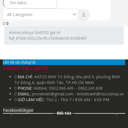
0
Home
Linksys EA6350 giá rẻ
full_81b0c4cbc25e4fcc5690de0d1b3dd409
Liên hệ với chúng tôi
THÔNG TIN LIÊN HỆ
ĐỊA CHỈ:
447/23 Bình Trị Đông, khu phố 5, phường Bình
Trị Đông A, quận Bình Tân, TP.Hồ Chí Minh
PHONE:
Hotline: 0902.966.449 – 0962.241.608
EMAIL:
pronetviet@gmail.com - kinhdoanh@ciscoshop.vn
GIỜ LÀM VIỆC:
Thứ 2 - Thứ 7 / 8:00 AM - 6:00 PM
Facebook
Skype
Đối tác