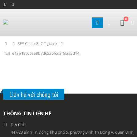
0
Home
SFP Cisco GLC-T giá rẻ
full_e13e18c66aa9b7d652bfcd3f6faa5d14
Liên hệ với chúng tôi
THÔNG TIN LIÊN HỆ
ĐỊA CHỈ:
447/23 Bình Trị Đông, khu phố 5, phường Bình Trị Đông A, quận Bình