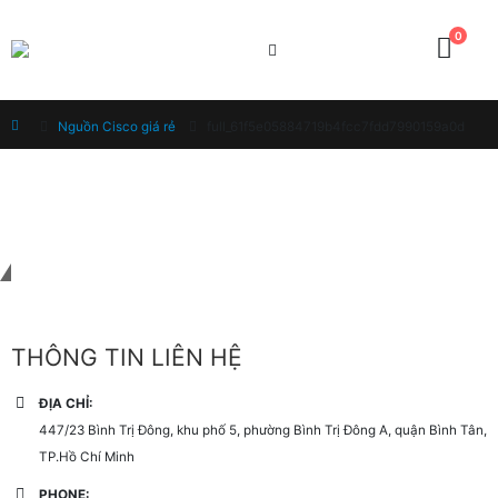
0
Home
Nguồn Cisco giá rẻ
full_61f5e05884719b4fcc7fdd7990159a0d
Liên hệ với chúng tôi
THÔNG TIN LIÊN HỆ
ĐỊA CHỈ:
447/23 Bình Trị Đông, khu phố 5, phường Bình Trị Đông A, quận Bình Tân,
TP.Hồ Chí Minh
PHONE: