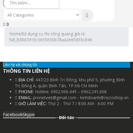
0
Home
Bộ dụng cụ thi công quang giá rẻ
full_838d7d19c5655650b78aa2e85d55c846
Liên hệ với chúng tôi
THÔNG TIN LIÊN HỆ
ĐỊA CHỈ:
447/23 Bình Trị Đông, khu phố 5, phường Bình
Trị Đông A, quận Bình Tân, TP.Hồ Chí Minh
PHONE:
Hotline: 0902.966.449 – 0962.241.608
EMAIL:
pronetviet@gmail.com - kinhdoanh@ciscoshop.vn
GIỜ LÀM VIỆC:
Thứ 2 - Thứ 7 / 8:00 AM - 6:00 PM
Facebook
Skype
Đối tác