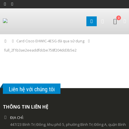
0
Home
Card Cisco EHWIC-4ESG đã qua sử dụng
full_2f1b3ae2eeaddfdcbe758f204dd3b5e2
Liên hệ với chúng tôi
THÔNG TIN LIÊN HỆ
ĐỊA CHỈ:
447/23 Bình Trị Đông, khu phố 5, phường Bình Trị Đông A, quận Bình