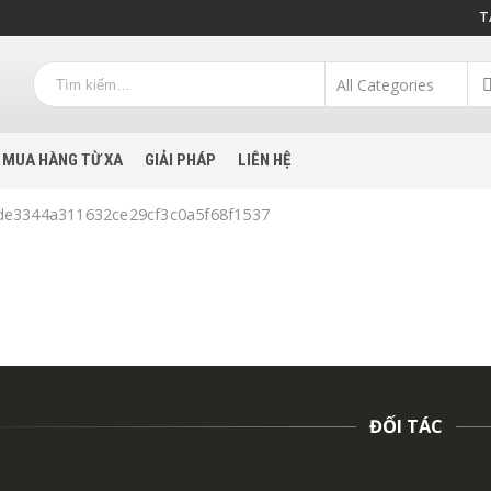
T
MUA HÀNG TỪ XA
GIẢI PHÁP
LIÊN HỆ
_de3344a311632ce29cf3c0a5f68f1537
ĐỐI TÁC