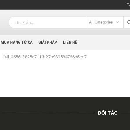
T
All Categories
MUA HÀNG TỪ XA
GIẢI PHÁP
LIÊN HỆ
full_0656c3825e711fb27b989584766d6ec7
ĐỐI TÁC