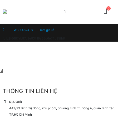
0
Home
WS-X4624-SFP-E mới giá rẻ
full_2f6687ab87c2e83719a65d6e74b35fb8
Liên hệ với chúng tôi
THÔNG TIN LIÊN HỆ
ĐỊA CHỈ:
447/23 Bình Trị Đông, khu phố 5, phường Bình Trị Đông A, quận Bình Tân,
TP.Hồ Chí Minh