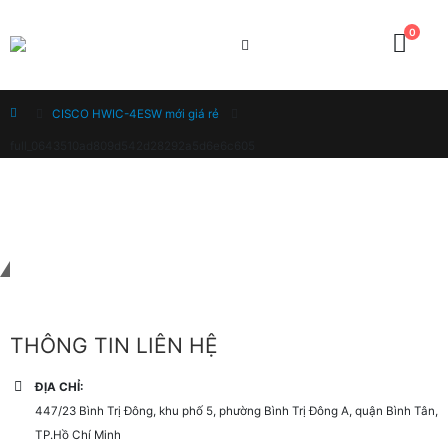
0
Home
CISCO HWIC-4ESW mới giá rẻ
full_0643510ad809d542d28292a5d6e6c605
Liên hệ với chúng tôi
THÔNG TIN LIÊN HỆ
ĐỊA CHỈ:
447/23 Bình Trị Đông, khu phố 5, phường Bình Trị Đông A, quận Bình Tân,
TP.Hồ Chí Minh