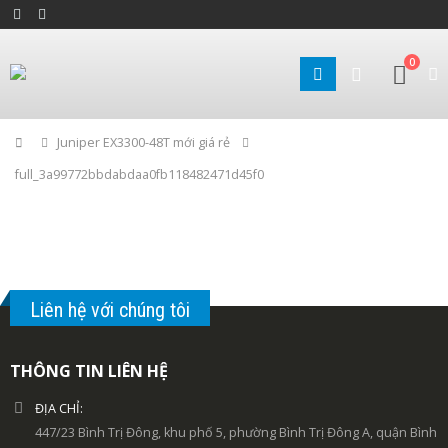
0
Home
Juniper EX3300-48T mới giá rẻ
full_3a99772bbdabdaa0fb118482471d45f0
Liên hệ với chúng tôi
THÔNG TIN LIÊN HỆ
ĐỊA CHỈ:
447/23 Bình Trị Đông, khu phố 5, phường Bình Trị Đông A, quận Bình