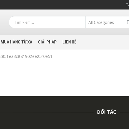
T
MUA HÀNG TỪ XA
GIẢI PHÁP
LIÊN HỆ
22851ea3c881902ee25f0e51
ĐỐI TÁC