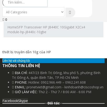
0
Home
SFP Transceiver HP J8440C 10Gigabit X2Cx4
module-hp-j8440c-10gbe
thiết bị truyền dẫn 10g của HP
Liên hệ với chúng tôi
THÔNG TIN LIÊN HỆ
ĐỊA CHỈ:
447/23 Bình Trị Đông, khu phố 5, phường Bình
Trị Đông A, quận Bình Tân, TP.Hồ Chí Minh
PHONE:
Hotline: 0902.966.449 – 0962.241.608
EMAIL:
pronetviet@gmail.com - kinhdoanh@ciscoshop.vn
GIỜ LÀM VIỆC:
Thứ 2 - Thứ 7 / 8:00 AM - 6:00 PM
Facebook
Skype
Đối tác