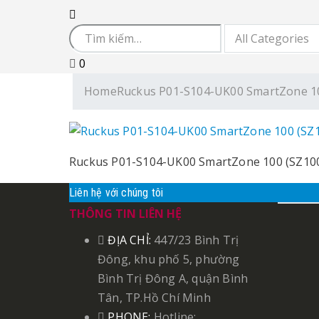
0
Home
Ruckus P01-S104-UK00 SmartZone 10
Ruckus P01-S104-UK00 SmartZone 100 (SZ100
Liên hệ với chúng tôi
THÔNG TIN LIÊN HỆ
ĐỊA CHỈ:
447/23 Bình Trị
Đông, khu phố 5, phường
Bình Trị Đông A, quận Bình
Tân, TP.Hồ Chí Minh
PHONE:
Hotline: