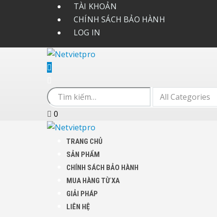
TÀI KHOẢN
CHÍNH SÁCH BẢO HÀNH
LOG IN
0
TRANG CHỦ
SẢN PHẨM
CHÍNH SÁCH BẢO HÀNH
MUA HÀNG TỪ XA
GIẢI PHÁP
LIÊN HỆ