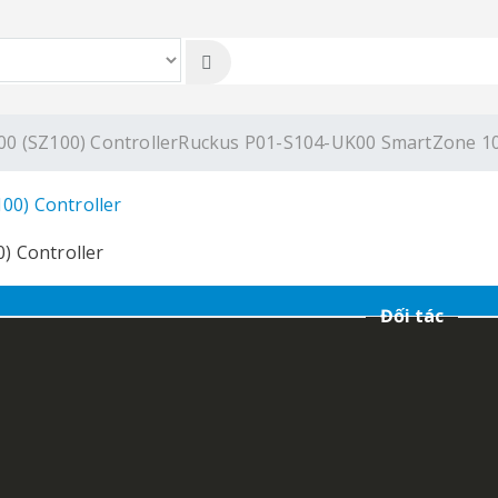
0 (SZ100) Controller
Ruckus P01-S104-UK00 SmartZone 100
) Controller
Đối tác