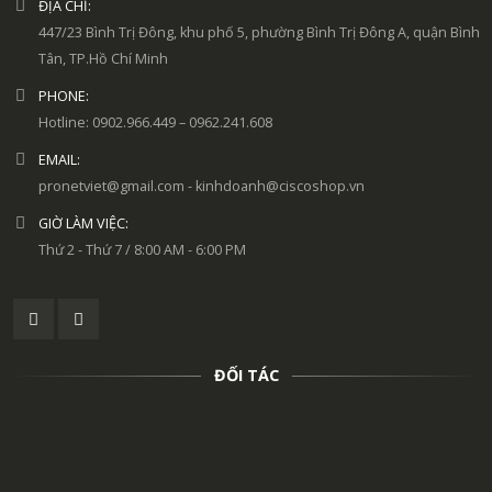
ĐỊA CHỈ:
447/23 Bình Trị Đông, khu phố 5, phường Bình Trị Đông A, quận Bình
Tân, TP.Hồ Chí Minh
PHONE:
Hotline: 0902.966.449 – 0962.241.608
EMAIL:
pronetviet@gmail.com - kinhdoanh@ciscoshop.vn
GIỜ LÀM VIỆC:
Thứ 2 - Thứ 7 / 8:00 AM - 6:00 PM
ĐỐI TÁC