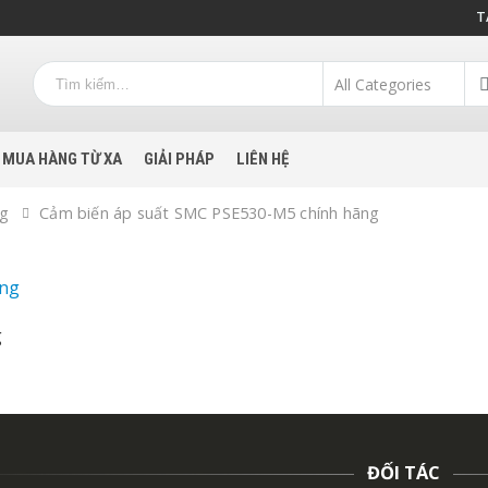
T
MUA HÀNG TỪ XA
GIẢI PHÁP
LIÊN HỆ
ng
Cảm biến áp suất SMC PSE530-M5 chính hãng
g
ĐỐI TÁC