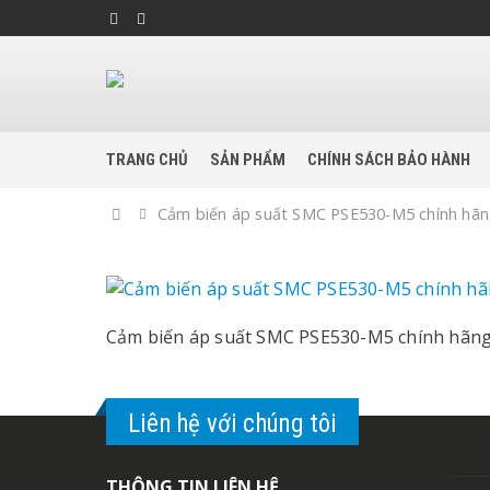
TRANG CHỦ
SẢN PHẨM
CHÍNH SÁCH BẢO HÀNH
Home
Cảm biến áp suất SMC PSE530-M5 chính hã
Cảm biến áp suất SMC PSE530-M5 chính hãn
Liên hệ với chúng tôi
THÔNG TIN LIÊN HỆ