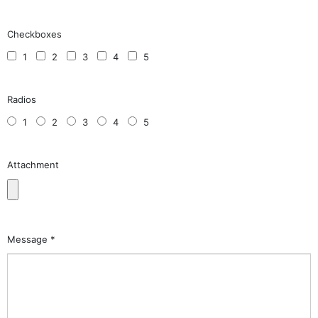
Checkboxes
1
2
3
4
5
Radios
1
2
3
4
5
Attachment
Message *