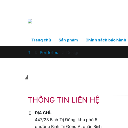
Trang chủ
Sản phẩm
Chính sách bảo hành
Home
Portfolios
Design
Liên hệ với chúng tôi
THÔNG TIN LIÊN HỆ
ĐỊA CHỈ:
447/23 Bình Trị Đông, khu phố 5,
phường Bình Trị Đông A, quận Bình