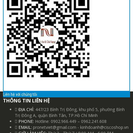
Liên hệ với chúng tôi
THÔNG TIN LIÊN HỆ
ĐỊA CHỈ:
447/23 Bình Trị Đông, khu phố 5, phường Bình
Trị Đông A, quận Bình Tân, TP.Hồ Chí Minh
PHONE:
Hotline: 0902.966.449 – 0962.241.608
EMAIL:
pronetviet@gmail.com - kinhdoanh@ciscoshop.vn