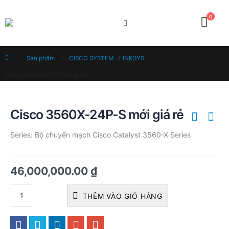
0
Home
Sản phẩm
CISCO SYSTEM - LINKSYS
Cisco 3560X-24P-S mới giá rẻ
Cisco 3560X-24P-S mới giá rẻ
Series: Bộ chuyển mạch Cisco Catalyst 3560-X Series
46,000,000.00
₫
THÊM VÀO GIỎ HÀNG