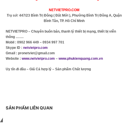
NETVIETPRO.COM
Trụ sở:
447/23 Bình Trị Đông ( Đất Mới ), Phường Bình Trị Đông A, Quận
Bình Tân, TP. Hồ Chí Minh
NETVIETPRO – Chuyên buôn bán, thanh lý thiết bị mạng, thiết bị viễn
thông …….
Mobil : 0902 966 449 – 0934 997 701
Skype ID :
netvietpro.com
Gmail : pronetviet@gmail.com
Website :
www.netvietpro.com
–
www.phukienquang.com.vn
Uy tín đi đầu – Giá Cả hợp lý – Sản phẩm Chất lượng
SẢN PHẨM LIÊN QUAN
Liên hệ với chúng tôi