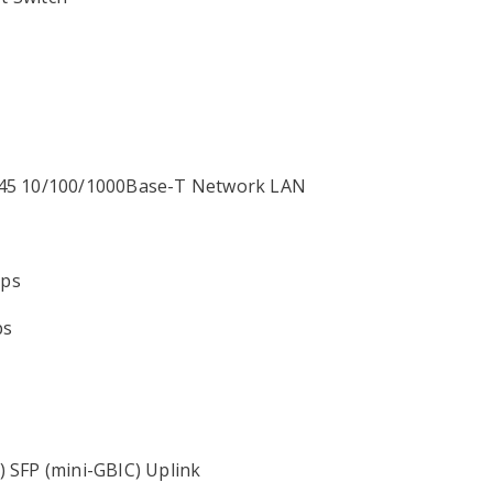
-45 10/100/1000Base-T Network LAN
pps
ps
l) SFP (mini-GBIC) Uplink