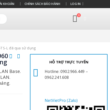
ÀI KHOẢN
CHÍNH SÁCH BẢO HÀNH
LOG IN
0
24TS-L đã qua sử dụng
960
ụng
HỖ TRỢ TRỰC TUYẾN
 LAN Base.
Hotline: 0902.966.449 –
 LAN.
0962.241.608
háng.
NetVietPro (Zalo)