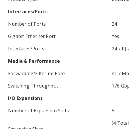
Interfaces/Ports
Number of Ports
24
Gigabit Ethernet Port
Yes
Interfaces/Ports
24 x RJ
Media & Performance
Forwarding/Filtering Rate
41.7 M
Switching Throughput
176 Gb
I/O Expansions
Number of Expansion Slots
5
(4 Tota