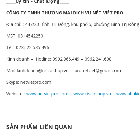
_____Uy tín – Chất lượng_____
CÔNG TY TNHH THƯƠNG MẠI DỊCH VỤ NÉT VIỆT PRO
Địa chỉ: : 447/23 Bình Trị Đông, khu phố 5, phường Bình Trị Đông
MST: 0314542250
Tel: [028] 22 535 496
Kinh doanh – Hotline: 0902.966.449 – 0962.241.608
Mail: kinhdoanh@ciscoshop.vn – pronetviet@gmail.com
Skype: netvietpro.com
Website :
www.netvietpro.com
–
www.ciscoshop.vn
–
www.phuki
SẢN PHẨM LIÊN QUAN