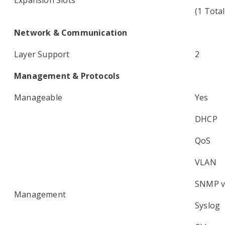
Expansion Slots
(1 Tota
Network & Communication
Layer Support
2
Management & Protocols
Manageable
Yes
DHCP
QoS
VLAN
SNMP v1
Management
Syslog