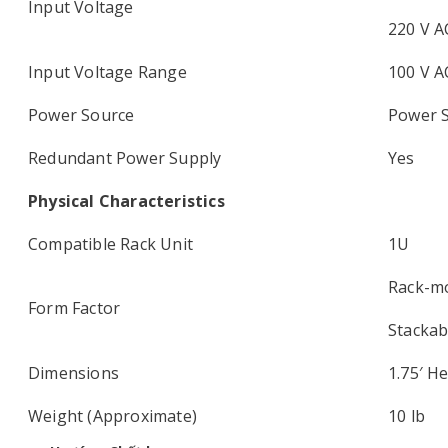
Input Voltage
220 V A
Input Voltage Range
100 V A
Power Source
Power 
Redundant Power Supply
Yes
Physical Characteristics
Compatible Rack Unit
1U
Rack-m
Form Factor
Stackab
Dimensions
1.75′ He
Weight (Approximate)
10 lb