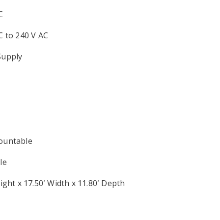
C
C to 240 V AC
Supply
ountable
le
ight x 17.50′ Width x 11.80′ Depth