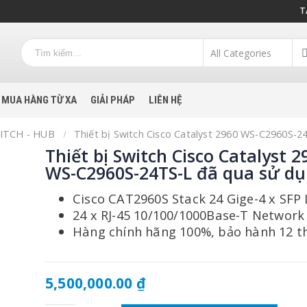
T
MUA HÀNG TỪ XA
GIẢI PHÁP
LIÊN HỆ
ITCH - HUB
Thiết bị Switch Cisco Catalyst 2960 WS-C2960S-
Thiết bị Switch Cisco Catalyst 2
WS-C2960S-24TS-L đã qua sử d
Cisco CAT2960S Stack 24 Gige-4 x SFP
24 x RJ-45 10/100/1000Base-T Network
Hàng chính hãng 100%, bảo hành 12 t
5,500,000.00
₫