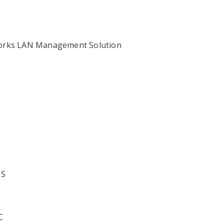
orks LAN Management Solution
OS
C