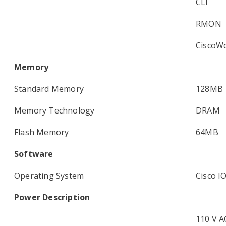
CLI
RMON
CiscoW
Memory
Standard Memory
128MB
Memory Technology
DRAM
Flash Memory
64MB
Software
Operating System
Cisco I
Power Description
110 V A