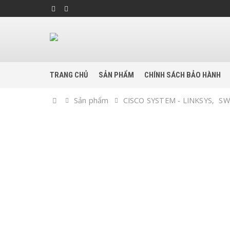
TRANG CHỦ
SẢN PHẨM
CHÍNH SÁCH BẢO HÀNH
Home
Sản phẩm
CISCO SYSTEM - LINKSYS
,
SW