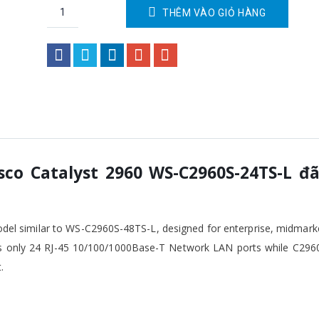
THÊM VÀO GIỎ HÀNG
sco Catalyst 2960 WS-C2960S-24TS-L đ
del similar to WS-C2960S-48TS-L, designed for enterprise, midmark
as only 24 RJ-45 10/100/1000Base-T Network LAN ports while C296
.