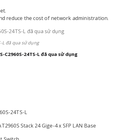
et.
d reduce the cost of network administration.
S-L đã qua sử dụng
 WS-C2960S-24TS-L đã qua sử dụng
60S-24TS-L
AT2960S Stack 24 Gige-4 x SFP LAN Base
t Switch