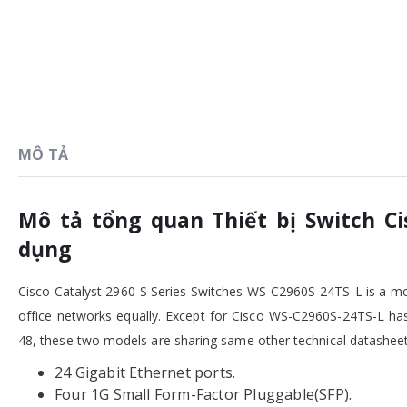
MÔ TẢ
Mô tả tổng quan Thiết bị Switch Ci
dụng
Cisco Catalyst 2960-S Series Switches WS-C2960S-24TS-L is a mo
office networks equally. Except for Cisco WS-C2960S-24TS-L h
48, these two models are sharing same other technical datasheet
24 Gigabit Ethernet ports.
Four 1G Small Form-Factor Pluggable(SFP).