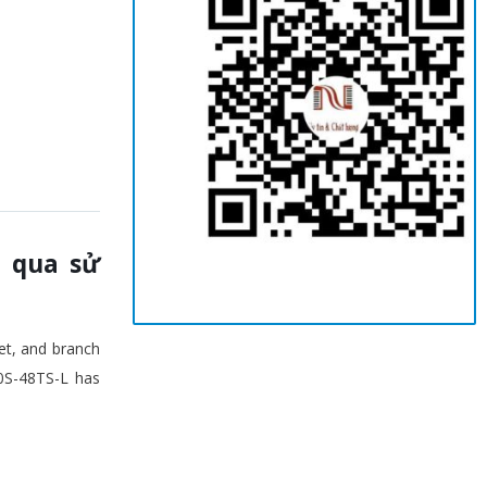
ã qua sử
et, and branch
0S-48TS-L has