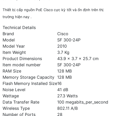
Thiết bị cấp nguồn PoE Cisco cực kỳ tốt và ổn định trên thị
trường hiện nay .
Technical Details
Brand
Cisco
Model
SF 300-24P
Model Year
2010
Item Weight
3.7 Kg
Product Dimensions
43.9 x 3.7 x 25.7 cm
Item model number
SF 300-24P
RAM Size
128 MB
Memory Storage Capacity
128 MB
Flash Memory Installed Size
16
Noise Level
41 dB
Wattage
27.3 Watts
Data Transfer Rate
100 megabits_per_second
Wireless Type
802.11 A/B
Number of Ports
28