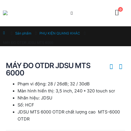
0
Home
Sản phẩm
PHỤ KIỆN QUANG KHÁC
MÁY ĐO OTDR JDSU MTS 6000
MÁY ĐO OTDR JDSU MTS
6000
Phạm vi động: 28 / 26dB; 32 / 30dB
Màn hình hiển thị: 3,5 inch, 240 * 320 touch scr
Nhãn hiệu: JDSU
Số: HCF
JDSU MTS 6000 OTDR chất lượng cao MTS-6000
OTDR