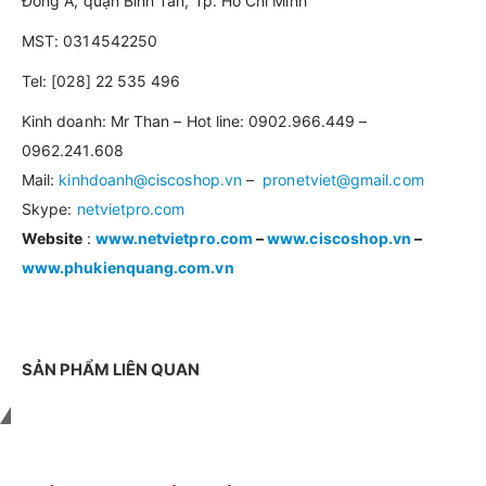
Đông A, quận Bình Tân, Tp. Hồ Chí Minh
MST: 0314542250
Tel: [028] 22 535 496
Kinh doanh: Mr Than – Hot line: 0902.966.449 –
0962.241.608
Mail:
kinhdoanh@ciscoshop.vn
–
pronetviet@gmail.com
Skype:
netvietpro.com
Website
:
www.netvietpro.com
–
www.ciscoshop.vn
–
www.phukienquang.com.vn
SẢN PHẨM LIÊN QUAN
Liên hệ với chúng tôi