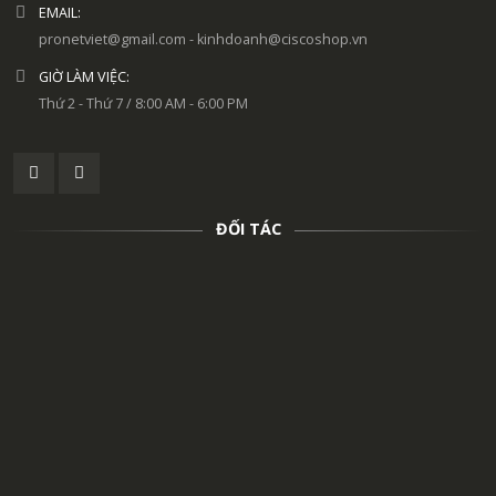
EMAIL:
pronetviet@gmail.com - kinhdoanh@ciscoshop.vn
GIỜ LÀM VIỆC:
Thứ 2 - Thứ 7 / 8:00 AM - 6:00 PM
ĐỐI TÁC