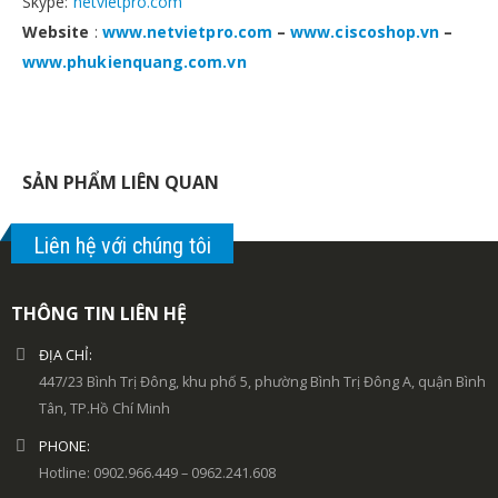
Skype:
netvietpro.com
Website
:
www.netvietpro.com
–
www.ciscoshop.vn
–
www.phukienquang.com.vn
SẢN PHẨM LIÊN QUAN
Liên hệ với chúng tôi
THÔNG TIN LIÊN HỆ
ĐỊA CHỈ:
447/23 Bình Trị Đông, khu phố 5, phường Bình Trị Đông A, quận Bình
Tân, TP.Hồ Chí Minh
PHONE:
Hotline: 0902.966.449 – 0962.241.608