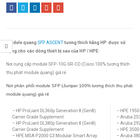
Module quang
SFP ASCENT
tương thích hãng HP được sử
dụng cho các dòng thiết bị sau của HP / HPE:
Nơi cung cấp module SFP-10G-SR-CO (Cisco 100% tương thích
thu phát module quang) giá rẻ
Nơi phân phối module SFP (Juniper 100% tương thích thu phát
module quang) giá rẻ
– HP ProLiant DL360p Generation 8 (Gen8)
– HPE 1950 
Carrier Grade Supplement
– Aruba 253
– HP ProLiant DL380p Generation 8 (Gen8)
– Aruba 292
Carrier Grade Supplement
– HPE 3500 
– HPE MSA P2000 G3 Modular Smart Array
– Aruba 380