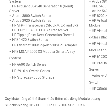
System
– Aruba 381
– HP ProLiant SL4540 Generation 8 (Gen8)
– HPE 5400 
Server
– Aruba 540
– Aruba 3800 Switch Series
– HP 8200 z
– Aruba 2920 Switch Series
– HP Virtua
– HP SFP+ Transceivers (SR, LRM, LR, and ER)
Module
– HP X132 10G SFP+ LC SR Transceiver
– HP Virtua
– HP TippingPoint Next-Generation Firewall
c-Class Bl
– HPE 1420 Switch Series
– HP Virtua
– HP Ethernet 10Gb 2-port 530SFP+ Adapter
Module for
– HPE MSA P2000 G3 Modular Smart Array
– HP 6120X
System
– HP ProLia
– HP 6600 Switch Series
Server
– HP 2910 al Switch Series
– Voltaire 
– HP StoreEasy 5000 Storage
Switch
– HP X5000
Quý khác hàng có thể tham khảo thêm các dòng Module quang
SFP chính hãng HP / HPE
– HP X132 10G SFP+ LC SR