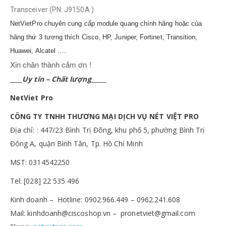
Transceiver (PN: J9150A )
NetVietPro chuyên cung cấp module quang chính hãng hoặc của
hãng thứ 3 tương thích Cisco, HP, Juniper, Fortinet, Transition,
Huawei, Alcatel ….
Xin chân thành cảm ơn !
____
Uy tín – Chất lượng
_____
NetViet
Pro
CÔNG TY TNHH THƯƠNG MẠI DỊCH VỤ NÉT VIỆT PRO
Địa chỉ: : 447/23 Bình Trị Đông, khu phố 5, phường Bình Trị
Đông A, quận Bình Tân, Tp. Hồ Chí Minh
MST: 0314542250
Tel: [028] 22 535 496
Kinh doanh – Hotline: 0902.966.449 – 0962.241.608
Mail:
kinhdoanh@ciscoshop.vn
–
pronetviet@gmail.com