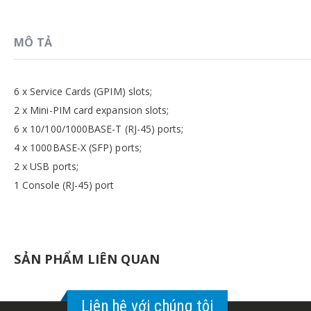
MÔ TẢ
6 x Service Cards (GPIM) slots;
2 x Mini-PIM card expansion slots;
6 x 10/100/1000BASE-T (RJ-45) ports;
4 x 1000BASE-X (SFP) ports;
2 x USB ports;
1 Console (RJ-45) port
SẢN PHẨM LIÊN QUAN
Liên hệ với chúng tôi