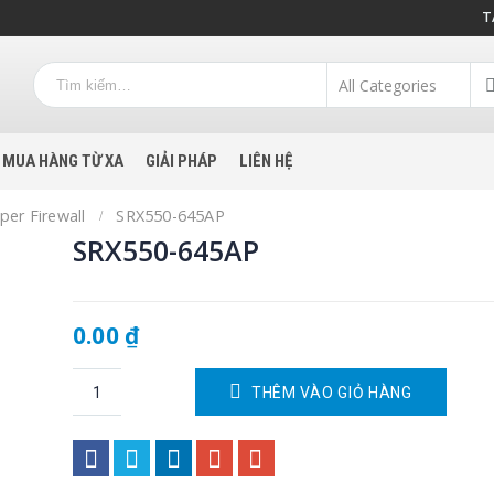
T
MUA HÀNG TỪ XA
GIẢI PHÁP
LIÊN HỆ
iper Firewall
SRX550-645AP
SRX550-645AP
0.00
₫
THÊM VÀO GIỎ HÀNG