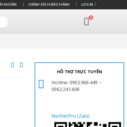
ÀI KHOẢN
CHÍNH SÁCH BẢO HÀNH
LOG IN
0
HỖ TRỢ TRỰC TUYẾN
Hotline: 0902.966.449 –
0962.241.608
NetVietPro (Zalo)