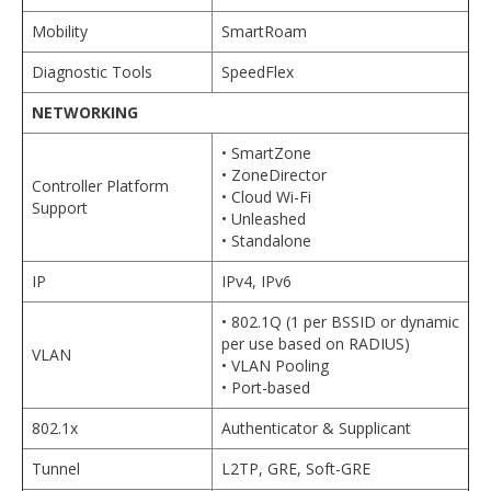
Mobility
SmartRoam
Diagnostic Tools
SpeedFlex
NETWORKING
• SmartZone
• ZoneDirector
Controller Platform
• Cloud Wi-Fi
Support
• Unleashed
• Standalone
IP
IPv4, IPv6
• 802.1Q (1 per BSSID or dynamic
per use based on RADIUS)
VLAN
• VLAN Pooling
• Port-based
802.1x
Authenticator & Supplicant
Tunnel
L2TP, GRE, Soft-GRE