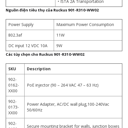
• ISTA 2A Transportation
Nguồn điện tiêu thụ của
Ruckus 901-R310-WW02
Power Supply
Maximum Power Consumption
802.3af
11W
DC input 12 VDC 10A
9W
Các tùy chọn cho
Ruckus 901-R310-WW02
SKU
Description
902-
0162-
PoE injector (90 – 264 VAC 47 – 63 Hz)
XX00
902-
Power Adapter, AC/DC wall plug,100-240Vac
0173-
50/60Hz
XX00
902-
Secure mounting bracket for walls, junction boxes