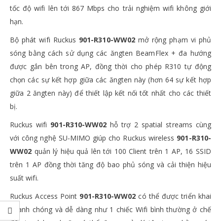
tốc độ wifi lên tới 867 Mbps cho trải nghiệm wifi không giới
hạn.
Bộ phát wifi Ruckus
901-R310-WW02
mở rộng phạm vi phủ
sóng bằng cách sử dụng các ăngten BeamFlex + đa hướng
được gắn bên trong AP, đồng thời cho phép R310 tự động
chọn các sự kết hợp giữa các ăngten này (hơn 64 sự kết hợp
giữa 2 ăngten này) để thiết lập kết nối tốt nhất cho các thiết
bị.
Ruckus wifi
901-R310-WW02
hỗ trợ 2 spatial streams cùng
với công nghệ SU-MIMO giúp cho Ruckus wireless
901-R310-
WW02
quản lý hiệu quả lên tới 100 Client trên 1 AP, 16 SSID
trên 1 AP đồng thời tăng độ bao phủ sóng và cải thiện hiệu
suất wifi.
Ruckus Access Point
901-R310-WW02
có thể được triển khai
nhanh chóng và dễ dàng như 1 chiếc Wifi bình thường ở chế