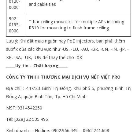
0120-
and cable ties
0000
902-
T-bar ceiling mount kit for multiple APs including
0195-
R310 for mounting to flush frame ceiling
0000
Lưu ý: Khi đặt mua nguồn hay PoE Injectors, bạn phải thêm
subfix của các khu vực như -US, -EU, -AU, -BR, -CN, -IN, -JP, -
KR, -SA, -UK, -UN để thay thế cho -XX
_____Uy tín – Chất lượng_____
CÔNG TY TNHH THƯƠNG MẠI DỊCH VỤ NÉT VIỆT PRO
Địa chỉ: : 447/23 Bình Trị Đông, khu phố 5, phường Bình Trị
Đông A, quận Bình Tân, Tp. Hồ Chí Minh
MST: 0314542250
Tel: [028] 22 535 496
Kinh doanh – Hotline: 0902.966.449 – 0962.241.608