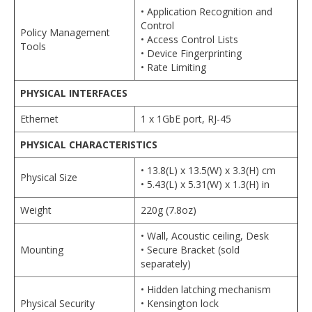
• Application Recognition and
Control
Policy Management
• Access Control Lists
Tools
• Device Fingerprinting
• Rate Limiting
PHYSICAL INTERFACES
Ethernet
1 x 1GbE port, RJ-45
PHYSICAL CHARACTERISTICS
• 13.8(L) x 13.5(W) x 3.3(H) cm
Physical Size
• 5.43(L) x 5.31(W) x 1.3(H) in
Weight
220g (7.8oz)
• Wall, Acoustic ceiling, Desk
Mounting
• Secure Bracket (sold
separately)
• Hidden latching mechanism
Physical Security
• Kensington lock