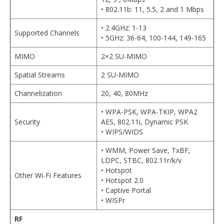
• 802.11b: 11, 5.5, 2 and 1 Mbps
• 2.4GHz: 1-13
Supported Channels
• 5GHz: 36-64, 100-144, 149-165
MIMO
2×2 SU-MIMO
Spatial Streams
2 SU-MIMO
Channelization
20, 40, 80MHz
• WPA-PSK, WPA-TKIP, WPA2
Security
AES, 802.11i, Dynamic PSK
• WIPS/WIDS
• WMM, Power Save, TxBF,
LDPC, STBC, 802.11r/k/v
• Hotspot
Other Wi-Fi Features
• Hotspot 2.0
• Captive Portal
• WISPr
RF