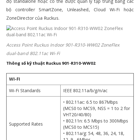
độ standalone hoặc có thể được quản lý tập trung bằng các
bộ controller SmartZone, Unleashed, Cloud Wi-Fi hoặc
ZoneDirector của Ruckus.
Access Point Ruckus Indoor 901-R310-WW02 ZoneFlex
dual-band 802.11ac Wi-Fi
Thông số kỹ thuật Ruckus 901-R310-WW02
WI-FI
Wi-Fi Standards
IEEE 802.11a/b/g/n/ac
• 802.11ac: 6.5 to 867Mbps
(MCS0 to MCS9, NSS = 1 to 2 for
VHT20/40/80)
• 802.11n: 6.5 Mbps to 300Mbps
Supported Rates
(MCS0 to MCS15)
• 802.11a/g: 54, 48, 36, 24, 18,
12, 9 , 6Mbps