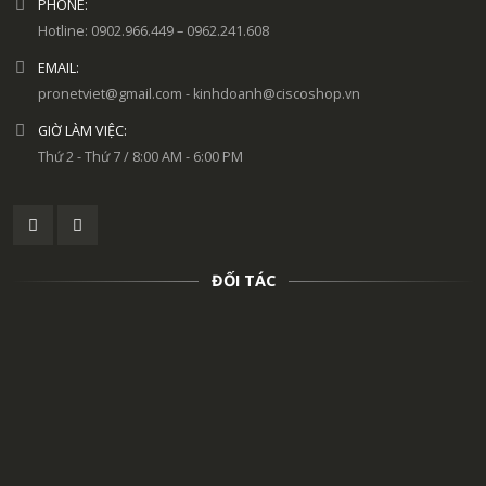
PHONE:
Hotline: 0902.966.449 – 0962.241.608
EMAIL:
pronetviet@gmail.com - kinhdoanh@ciscoshop.vn
GIỜ LÀM VIỆC:
Thứ 2 - Thứ 7 / 8:00 AM - 6:00 PM
ĐỐI TÁC