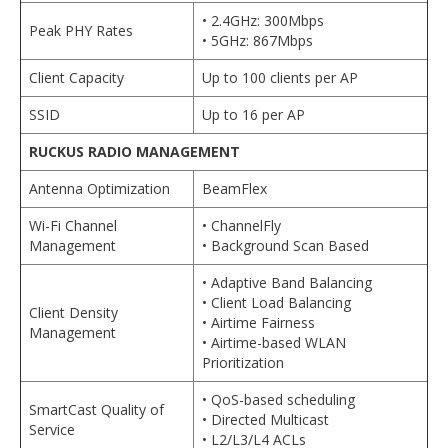
• 2.4GHz: 300Mbps
Peak PHY Rates
• 5GHz: 867Mbps
Client Capacity
Up to 100 clients per AP
SSID
Up to 16 per AP
RUCKUS RADIO MANAGEMENT
Antenna Optimization
BeamFlex
Wi-Fi Channel
• ChannelFly
Management
• Background Scan Based
• Adaptive Band Balancing
• Client Load Balancing
Client Density
• Airtime Fairness
Management
• Airtime-based WLAN
Prioritization
• QoS-based scheduling
SmartCast Quality of
• Directed Multicast
Service
• L2/L3/L4 ACLs