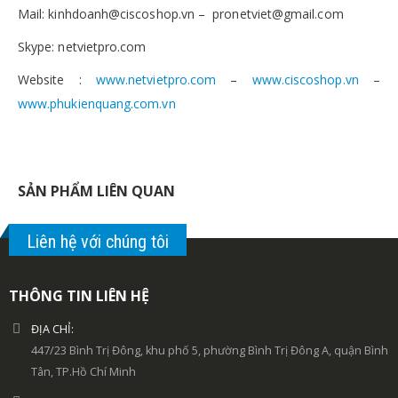
Mail: kinhdoanh@ciscoshop.vn – pronetviet@gmail.com
Skype: netvietpro.com
Website :
www.netvietpro.com
–
www.ciscoshop.vn
–
www.phukienquang.com.vn
SẢN PHẨM LIÊN QUAN
Liên hệ với chúng tôi
THÔNG TIN LIÊN HỆ
ĐỊA CHỈ:
447/23 Bình Trị Đông, khu phố 5, phường Bình Trị Đông A, quận Bình
Tân, TP.Hồ Chí Minh