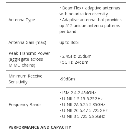
• BeamFlex+ adaptive antennas
with polarization diversity
Antenna Type
• Adaptive antenna that provides
up 512 unique antenna patterns
per band
Antenna Gain (max)
up to 3dbi
Peak Transmit Power
• 2.4GHz: 25dBm
(aggregate across
• 5GHz: 24dBm
MIMO chains)
Minimum Receive
-99dBm
Sensitivity
• ISM 2.4-2.484GHz
• U-NII-1 5.15-5.25GHz
Frequency Bands
• U-NII-2A 5.25-5.35GHz
• U-NII-2C 5.47-5.725GHz
• U-NII-3 5.725-5.85GHz
PERFORMANCE AND CAPACITY