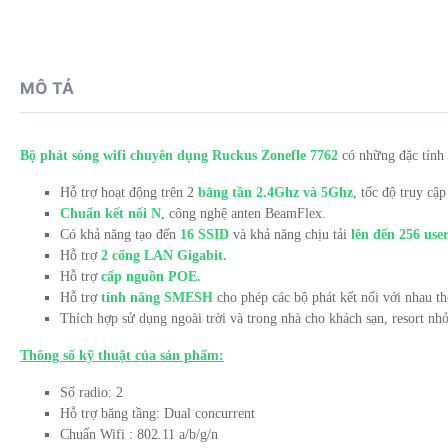
MÔ TẢ
Bộ phát sóng wifi chuyên dụng Ruckus Zonefle 7762
có những đặc tính 
Hỗ trợ hoạt động trên 2
băng tần 2.4Ghz và 5Ghz
, tốc độ truy cập
Chuẩn kết nối N
, công nghệ anten BeamFlex.
Có khả năng tạo đến
16 SSID
và khả năng chịu tải
lên đến 256 use
Hỗ trợ
2 cổng LAN Gigabit.
Hỗ trợ
cấp nguồn POE.
Hỗ trợ
tính năng SMESH
cho phép các bộ phát kết nối với nhau th
Thích hợp sử dụng ngoài trời và trong nhà cho khách sạn, resort n
Thông số kỹ thuật của sản phẩm:
Số radio: 2
Hỗ trợ băng tầng: Dual concurrent
Chuẩn Wifi : 802.11 a/b/g/n