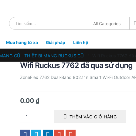
Mua hàng từ xa
Giải pháp
Liên hệ
Ị MẠNG CŨ
,
THIẾT BỊ MẠNG RUCKUS CŨ
Wifi Ruckus 7762 đã
Wifi Ruckus 7762 đã qua sử dụng
ZoneFlex 7762 Dual-Band 802.11n Smart Wi-Fi Outdoor A
0.00
₫
THÊM VÀO GIỎ HÀNG