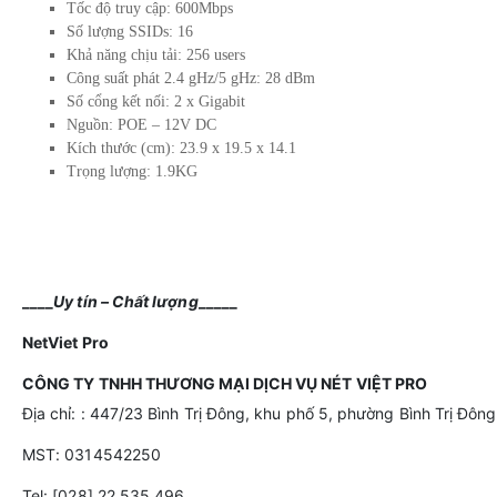
Tốc độ truy cập: 600Mbps
Số lượng SSIDs: 16
Khả năng chịu tải: 256 users
Công suất phát 2.4 gHz/5 gHz: 28 dBm
Số cổng kết nối: 2 x Gigabit
Nguồn: POE – 12V DC
Kích thước (cm): 23.9 x 19.5 x 14.1
Trọng lượng: 1.9KG
____
Uy tín – Chất lượng
_____
NetViet
Pro
CÔNG TY TNHH THƯƠNG MẠI DỊCH VỤ NÉT VIỆT PRO
Địa chỉ: : 447/23 Bình Trị Đông, khu phố 5, phường Bình Trị Đông
MST: 0314542250
Tel: [028] 22 535 496