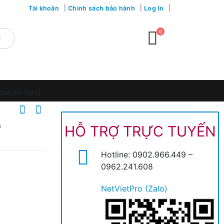
Tài khoản
Chính sách bảo hành
Log In
0
 qua sử dụng
HỖ TRỢ TRỰC TUYẾN
P
Hotline: 0902.966.449 –
0962.241.608
NetVietPro (Zalo)