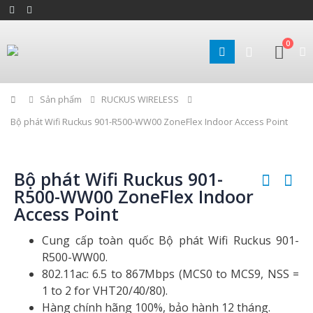
0
Home
Sản phẩm
RUCKUS WIRELESS
Bộ phát Wifi Ruckus 901-R500-WW00 ZoneFlex Indoor Access Point
Bộ phát Wifi Ruckus 901-
R500-WW00 ZoneFlex Indoor
Access Point
Cung cấp toàn quốc Bộ phát Wifi Ruckus 901-
R500-WW00.
802.11ac: 6.5 to 867Mbps (MCS0 to MCS9, NSS =
1 to 2 for VHT20/40/80).
Hàng chính hãng 100%, bảo hành 12 tháng.