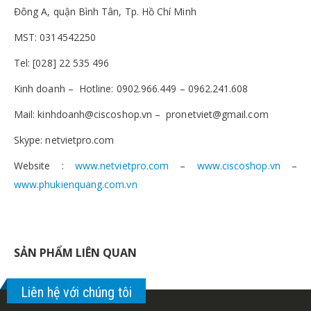
Đông A, quận Bình Tân, Tp. Hồ Chí Minh
MST: 0314542250
Tel: [028] 22 535 496
Kinh doanh – Hotline: 0902.966.449 – 0962.241.608
Mail: kinhdoanh@ciscoshop.vn – pronetviet@gmail.com
Skype: netvietpro.com
Website :
www.netvietpro.com
–
www.ciscoshop.vn
–
www.phukienquang.com.vn
SẢN PHẨM LIÊN QUAN
Liên hệ với chúng tôi