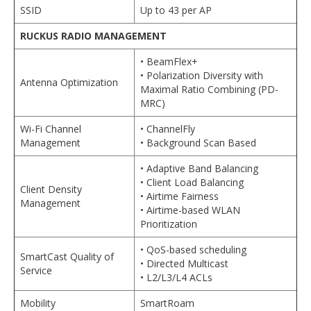
SSID
Up to 43 per AP
RUCKUS RADIO MANAGEMENT
• BeamFlex+
• Polarization Diversity with
Antenna Optimization
Maximal Ratio Combining (PD-
MRC)
Wi-Fi Channel
• ChannelFly
Management
• Background Scan Based
• Adaptive Band Balancing
• Client Load Balancing
Client Density
• Airtime Fairness
Management
• Airtime-based WLAN
Prioritization
• QoS-based scheduling
SmartCast Quality of
• Directed Multicast
Service
• L2/L3/L4 ACLs
Mobility
SmartRoam