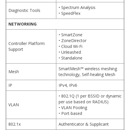
• Spectrum Analysis
Diagnostic Tools
• SpeedFlex
NETWORKING
• SmartZone
• ZoneDirector
Controller Platform
• Cloud Wi-Fi
Support
• Unleashed
• Standalone
SmartMesh™ wireless meshing
Mesh
technology, Self-healing Mesh
IP
IPv4, IPv6
• 802.1Q (1 per BSSID or dynamic
per use based on RADIUS)
VLAN
• VLAN Pooling
• Port-based
802.1x
Authenticator & Supplicant