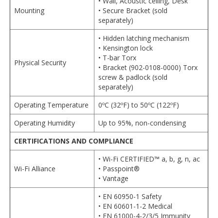
• Wall, Acoustic ceiling, Desk
Mounting
• Secure Bracket (sold
separately)
• Hidden latching mechanism
• Kensington lock
• T-bar Torx
Physical Security
• Bracket (902-0108-0000) Torx
screw & padlock (sold
separately)
Operating Temperature
0ºC (32ºF) to 50ºC (122ºF)
Operating Humidity
Up to 95%, non-condensing
CERTIFICATIONS AND COMPLIANCE
• Wi-Fi CERTIFIED™ a, b, g, n, ac
Wi-Fi Alliance
• Passpoint®
• Vantage
• EN 60950-1 Safety
• EN 60601-1-2 Medical
• EN 61000-4-2/3/5 Immunity