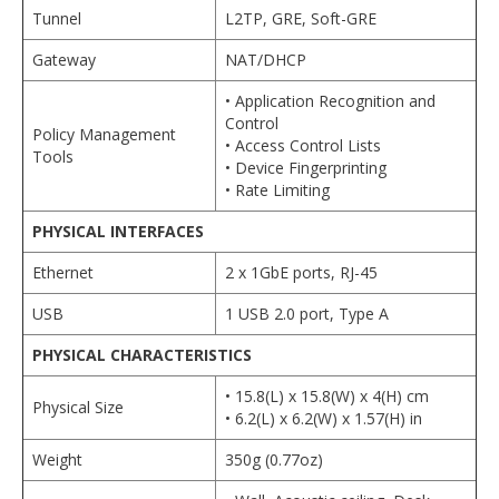
Tunnel
L2TP, GRE, Soft-GRE
Gateway
NAT/DHCP
• Application Recognition and
Control
Policy Management
• Access Control Lists
Tools
• Device Fingerprinting
• Rate Limiting
PHYSICAL INTERFACES
Ethernet
2 x 1GbE ports, RJ-45
USB
1 USB 2.0 port, Type A
PHYSICAL CHARACTERISTICS
• 15.8(L) x 15.8(W) x 4(H) cm
Physical Size
• 6.2(L) x 6.2(W) x 1.57(H) in
Weight
350g (0.77oz)