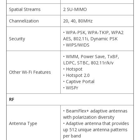
Spatial Streams
2 SU-MIMO
Channelization
20, 40, 80MHz
• WPA-PSK, WPA-TKIP, WPA2
Security
AES, 802.11i, Dynamic PSK
• WIPS/WIDS
• WMM, Power Save, TxBF,
LDPC, STBC, 802.11r/k/v
• Hotspot
Other Wi-Fi Features
• Hotspot 2.0
• Captive Portal
• WISPr
RF
• BeamFlex+ adaptive antennas
with polarization diversity
Antenna Type
• Adaptive antenna that provides
up 512 unique antenna patterns
per band