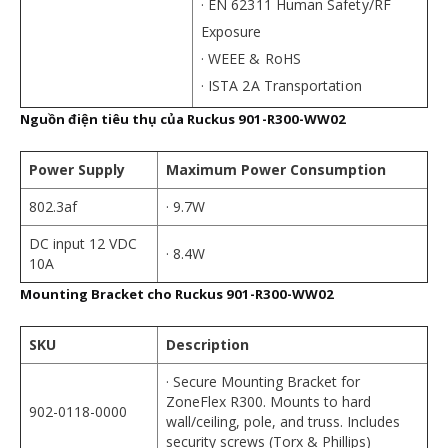
· EN 62311 Human Safety/RF
Exposure
· WEEE & RoHS
· ISTA 2A Transportation
Nguồn điện tiêu thụ của
Ruckus 901-R300-WW02
Power Supply
Maximum Power Consumption
802.3af
· 9.7W
DC input 12 VDC
· 8.4W
10A
Mounting Bracket cho
Ruckus 901-R300-WW02
SKU
Description
· Secure Mounting Bracket for
ZoneFlex R300. Mounts to hard
902-0118-0000
wall/ceiling, pole, and truss. Includes
security screws (Torx & Phillips)