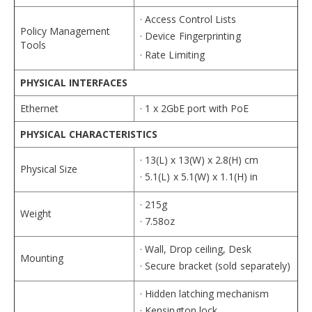
· Access Control Lists
Policy Management
· Device Fingerprinting
Tools
· Rate Limiting
PHYSICAL INTERFACES
Ethernet
· 1 x 2GbE port with PoE
PHYSICAL CHARACTERISTICS
· 13(L) x 13(W) x 2.8(H) cm
Physical Size
· 5.1(L) x 5.1(W) x 1.1(H) in
· 215g
Weight
· 7.58oz
· Wall, Drop ceiling, Desk
Mounting
· Secure bracket (sold separately)
· Hidden latching mechanism
· Kensington lock