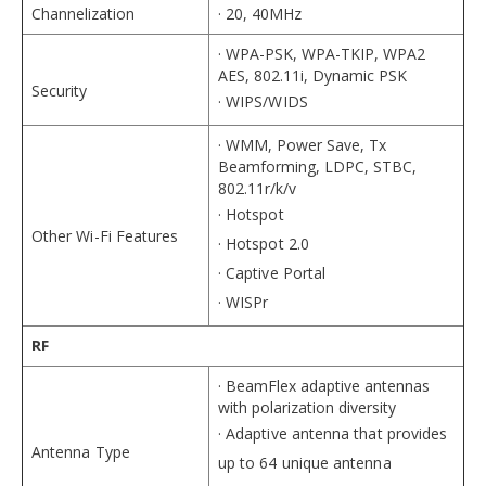
Channelization
· 20, 40MHz
· WPA-PSK, WPA-TKIP, WPA2
AES, 802.11i, Dynamic PSK
Security
· WIPS/WIDS
· WMM, Power Save, Tx
Beamforming, LDPC, STBC,
802.11r/k/v
· Hotspot
Other Wi-Fi Features
· Hotspot 2.0
· Captive Portal
· WISPr
RF
· BeamFlex adaptive antennas
with polarization diversity
· Adaptive antenna that provides
Antenna Type
up to 64 unique antenna