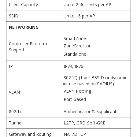
Client Capacity
· Up to 256 clients per AP
SSID
· Up to 16 per AP
NETWORKING
· SmartZone
Controller Platform
· ZoneDirector
Support
· Standalone
IP
· IPv4, IPv6
· 802.1Q (1 per BSSID or dynamic
per use based on RADIUS)
· VLAN Pooling
VLAN
· Port-based
802.1x
· Authenticator & Supplicant
Tunnel
· L2TP, GRE, Soft-GRE
Gateway and Routing
· NAT/DHCP