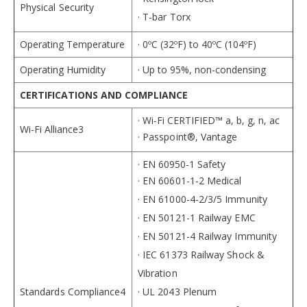
Physical Security
· T-bar Torx
Operating Temperature
· 0ºC (32ºF) to 40ºC (104ºF)
Operating Humidity
· Up to 95%, non-condensing
CERTIFICATIONS AND COMPLIANCE
· Wi-Fi CERTIFIED™ a, b, g, n, ac
Wi-Fi Alliance3
· Passpoint®, Vantage
· EN 60950-1 Safety
· EN 60601-1-2 Medical
· EN 61000-4-2/3/5 Immunity
· EN 50121-1 Railway EMC
· EN 50121-4 Railway Immunity
· IEC 61373 Railway Shock &
Vibration
Standards Compliance4
· UL 2043 Plenum