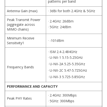
patterns per band
Antenna Gain (max)
· 3dBi for both 2.4GHz & 5GHz
Peak Transmit Power
· 2.4GHz: 26dBm
(aggregate across
· 5GHz: 24dBm
MIMO chains)
Minimum Receive
· -101dBm
Sensitivity1
· ISM 2.4-2.484GHz
· U-NII-1 5.15-5.25GHz
· U-NII-2A 5.25-5.35GHz
Frequency Bands
· U-NII-2C 5.47-5.725GHz
· U-NII-3 5.725-5.85GHz
PERFORMANCE AND CAPACITY
· 2.4GHz: 300Mbps
Peak PHY Rates
· 5GHz: 300Mbps