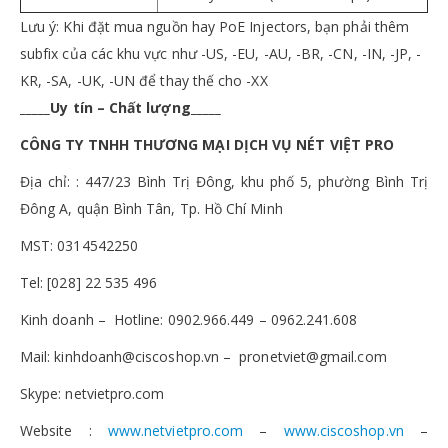
Lưu ý: Khi đặt mua nguồn hay PoE Injectors, bạn phải thêm
subfix của các khu vực như -US, -EU, -AU, -BR, -CN, -IN, -JP, -
KR, -SA, -UK, -UN để thay thế cho -XX
_____Uy tín – Chất lượng_____
CÔNG TY TNHH THƯƠNG MẠI DỊCH VỤ NÉT VIỆT PRO
Địa chỉ: : 447/23 Bình Trị Đông, khu phố 5, phường Bình Trị
Đông A, quận Bình Tân, Tp. Hồ Chí Minh
MST: 0314542250
Tel: [028] 22 535 496
Kinh doanh – Hotline: 0902.966.449 – 0962.241.608
Mail: kinhdoanh@ciscoshop.vn – pronetviet@gmail.com
Skype: netvietpro.com
Website :
www.netvietpro.com
–
www.ciscoshop.vn
–