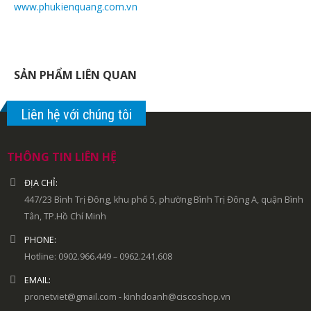
www.phukienquang.com.vn
SẢN PHẨM LIÊN QUAN
Liên hệ với chúng tôi
THÔNG TIN LIÊN HỆ
ĐỊA CHỈ:
447/23 Bình Trị Đông, khu phố 5, phường Bình Trị Đông A, quận Bình
Tân, TP.Hồ Chí Minh
PHONE:
Hotline: 0902.966.449 – 0962.241.608
EMAIL:
pronetviet@gmail.com - kinhdoanh@ciscoshop.vn