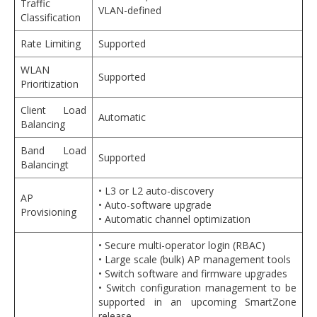
Traffic
VLAN-defined
Classification
Rate Limiting
Supported
WLAN
Supported
Prioritization
Client Load
Automatic
Balancing
Band Load
Supported
Balancingt
• L3 or L2 auto-discovery
AP
• Auto-software upgrade
Provisioning
• Automatic channel optimization
• Secure multi-operator login (RBAC)
• Large scale (bulk) AP management tools
• Switch software and firmware upgrades
• Switch configuration management to be
supported in an upcoming SmartZone
release