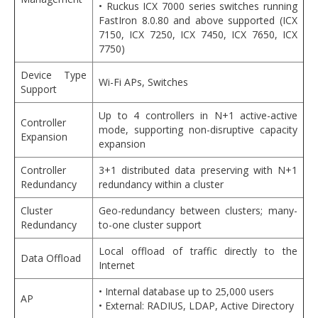
• Ruckus ICX 7000 series switches running
FastIron 8.0.80 and above supported (ICX
7150, ICX 7250, ICX 7450, ICX 7650, ICX
7750)
Device Type
Wi-Fi APs, Switches
Support
Up to 4 controllers in N+1 active-active
Controller
mode, supporting non-disruptive capacity
Expansion
expansion
Controller
3+1 distributed data preserving with N+1
Redundancy
redundancy within a cluster
Cluster
Geo-redundancy between clusters; many-
Redundancy
to-one cluster support
Local offload of traffic directly to the
Data Offload
Internet
• Internal database up to 25,000 users
AP
• External: RADIUS, LDAP, Active Directory