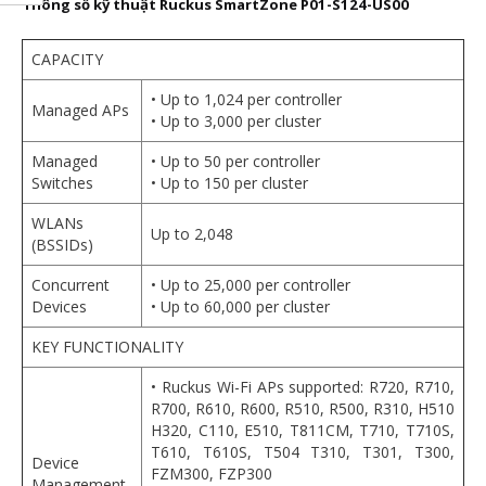
Thông số kỹ thuật Ruckus SmartZone P01-S124-US00
CAPACITY
• Up to 1,024 per controller
Managed APs
• Up to 3,000 per cluster
Managed
• Up to 50 per controller
Switches
• Up to 150 per cluster
WLANs
Up to 2,048
(BSSIDs)
Concurrent
• Up to 25,000 per controller
Devices
• Up to 60,000 per cluster
KEY FUNCTIONALITY
• Ruckus Wi-Fi APs supported: R720, R710,
R700, R610, R600, R510, R500, R310, H510
H320, C110, E510, T811CM, T710, T710S,
T610, T610S, T504 T310, T301, T300,
Device
FZM300, FZP300
Management