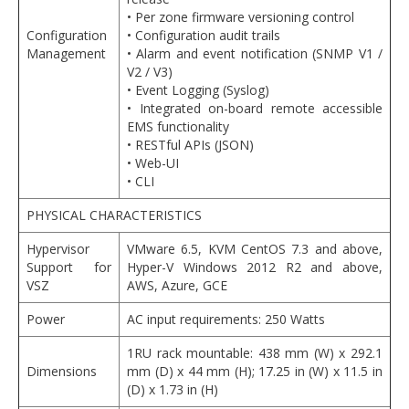
• Per zone firmware versioning control
Configuration
• Configuration audit trails
Management
• Alarm and event notification (SNMP V1 /
V2 / V3)
• Event Logging (Syslog)
• Integrated on-board remote accessible
EMS functionality
• RESTful APIs (JSON)
• Web-UI
• CLI
PHYSICAL CHARACTERISTICS
Hypervisor
VMware 6.5, KVM CentOS 7.3 and above,
Support for
Hyper-V Windows 2012 R2 and above,
VSZ
AWS, Azure, GCE
Power
AC input requirements: 250 Watts
1RU rack mountable: 438 mm (W) x 292.1
Dimensions
mm (D) x 44 mm (H); 17.25 in (W) x 11.5 in
(D) x 1.73 in (H)