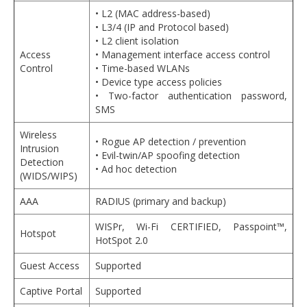
• L2 (MAC address-based)
• L3/4 (IP and Protocol based)
• L2 client isolation
Access
• Management interface access control
Control
• Time-based WLANs
• Device type access policies
• Two-factor authentication password,
SMS
Wireless
• Rogue AP detection / prevention
Intrusion
• Evil-twin/AP spoofing detection
Detection
• Ad hoc detection
(WIDS/WIPS)
AAA
RADIUS (primary and backup)
WISPr, Wi-Fi CERTIFIED, Passpoint™,
Hotspot
HotSpot 2.0
Guest Access
Supported
Captive Portal
Supported