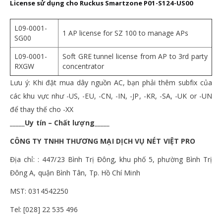
License sử dụng cho Ruckus Smartzone P01-S124-US00
L09-0001-
1 AP license for SZ 100 to manage APs
SG00
L09-0001-
Soft GRE tunnel license from AP to 3rd party
RXGW
concentrator
Lưu ý: Khi đặt mua dây nguồn AC, bạn phải thêm subfix của
các khu vực như -US, -EU, -CN, -IN, -JP, -KR, -SA, -UK or -UN
để thay thế cho -XX
_____Uy tín – Chất lượng_____
CÔNG TY TNHH THƯƠNG MẠI DỊCH VỤ NÉT VIỆT PRO
Địa chỉ: : 447/23 Bình Trị Đông, khu phố 5, phường Bình Trị
Đông A, quận Bình Tân, Tp. Hồ Chí Minh
MST: 0314542250
Tel: [028] 22 535 496