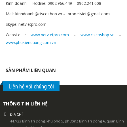
Kinh doanh – Hotline: 0902.966.449 – 0962.241.608
Mail: kinhdoanh@ciscoshop.vn – pronetviet@gmail.com
Skype: netvietpro.com
Website :
www.netvietpro.com
–
www.ciscoshop.vn
–
www.phukienquang.com.vn
SẢN PHẨM LIÊN QUAN
Liên hệ với chúng tôi
THÔNG TIN LIÊN HỆ
ĐỊA CHỈ:
447/23 Bình Trị Đông, khu phố 5, phường Bình Trị Đông A, quận Bình