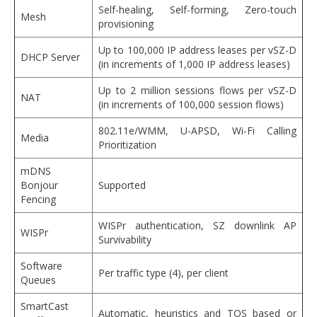
Self-healing, Self-forming, Zero-touch
Mesh
provisioning
Up to 100,000 IP address leases per vSZ-D
DHCP Server
(in increments of 1,000 IP address leases)
Up to 2 million sessions flows per vSZ-D
NAT
(in increments of 100,000 session flows)
802.11e/WMM, U-APSD, Wi-Fi Calling
Media
Prioritization
mDNS
Bonjour
Supported
Fencing
WISPr authentication, SZ downlink AP
WISPr
Survivability
Software
Per traffic type (4), per client
Queues
SmartCast
Automatic, heuristics and TOS based or