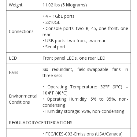
Weight
11.02 lbs (5 kilograms)
• 4 – 1GbE ports
• 2x10GE
• Console ports: two RJ-45, one front, one
Connections
rear
• USB ports: two front, two rear
• Serial port
LED
Front panel LEDs, one rear LED
Six redundant, field-swappable fans in
Fans
three sets
• Operating Temperature: 32°F (0°C) –
104°F (40°C)
Environmental
• Operating Humidity: 5% to 85%, non-
Conditions
condensing
• Humidity storage: 95%, non-condensing
REGULATORY/CERTIFICATIONS
• FCC/ICES-003-Emissions (USA/Canada)