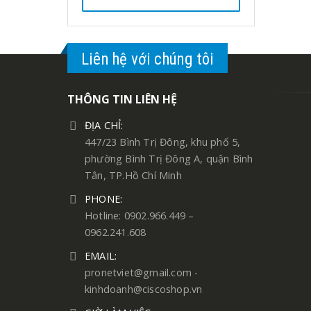
Liên hệ với chúng tôi
THÔNG TIN LIÊN HỆ
ĐỊA CHỈ:
447/23 Bình Trị Đông, khu phố 5,
phường Bình Trị Đông A, quận Bình
Tân, TP.Hồ Chí Minh
PHONE:
Hotline: 0902.966.449 –
0962.241.608
EMAIL:
pronetviet@gmail.com -
kinhdoanh@ciscoshop.vn