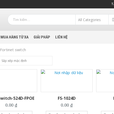
T
MUA HÀNG TỪ XA
GIẢI PHÁP
LIÊN HỆ
Fortinet switch
Switch-524D-FPOE
FS-1024D
0.00
₫
0.00
₫