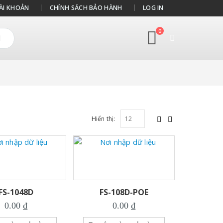
ÀI KHOẢN
CHÍNH SÁCH BẢO HÀNH
LOG IN
0
Hiển thị:
FS-1048D
FS-108D-POE
0.00
₫
0.00
₫