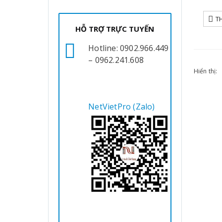
T
HỖ TRỢ TRỰC TUYẾN
Hotline: 0902.966.449
– 0962.241.608
Hiển thị:
NetVietPro (Zalo)