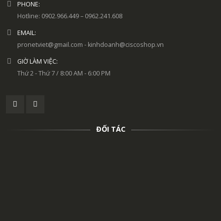
PHONE:
Hotline: 0902.966.449 – 0962.241.608
EMAIL:
pronetviet@gmail.com - kinhdoanh@ciscoshop.vn
GIỜ LÀM VIỆC:
Thứ 2 - Thứ 7 / 8:00 AM - 6:00 PM
ĐỐI TÁC