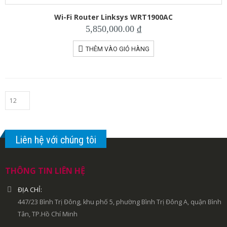
Wi-Fi Router Linksys WRT1900AC
5,850,000.00
₫
THÊM VÀO GIỎ HÀNG
Liên hệ với chúng tôi
THÔNG TIN LIÊN HỆ
ĐỊA CHỈ:
447/23 Bình Trị Đông, khu phố 5, phường Bình Trị Đông A, quận Bình
Tân, TP.Hồ Chí Minh