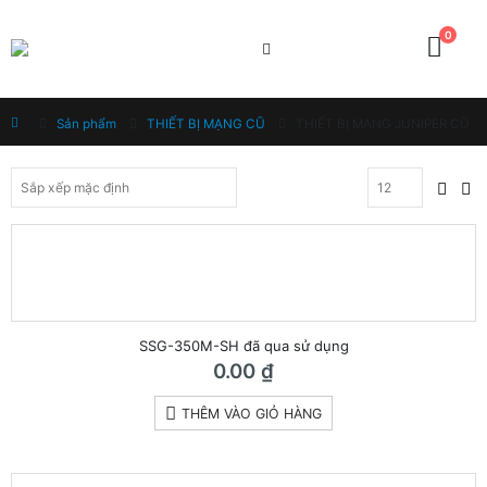
0
Home
Sản phẩm
THIẾT BỊ MẠNG CŨ
THIẾT BỊ MẠNG JUNIPER CŨ
SSG-350M-SH đã qua sử dụng
0.00
₫
THÊM VÀO GIỎ HÀNG