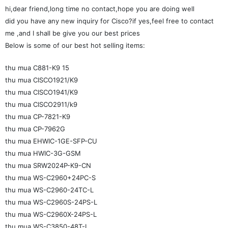
hi,dear friend,long time no contact,hope you are doing well
did you have any new inquiry for Cisco?if yes,feel free to contact
me ,and I shall be give you our best prices
Below is some of our best hot selling items:
thu mua C881-K9 15
thu mua CISCO1921/K9
thu mua CISCO1941/K9
thu mua CISCO2911/k9
thu mua CP-7821-K9
thu mua CP-7962G
thu mua EHWIC-1GE-SFP-CU
thu mua HWIC-3G-GSM
thu mua SRW2024P-K9-CN
thu mua WS-C2960+24PC-S
thu mua WS-C2960-24TC-L
thu mua WS-C2960S-24PS-L
thu mua WS-C2960X-24PS-L
thu mua WS-C3850-48T-L