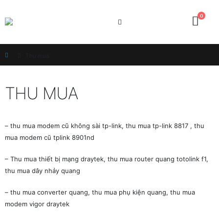
0
Home
Thu mua
THU MUA
– thu mua modem cũ không sài tp-link, thu mua tp-link 8817 , thu
mua modem cũ tplink 8901nd
– Thu mua thiết bị mạng draytek, thu mua router quang totolink f1,
thu mua dây nhảy quang
– thu mua converter quang, thu mua phụ kiện quang, thu mua
modem vigor draytek