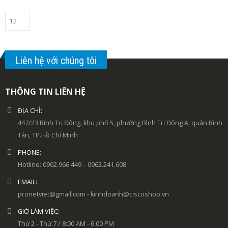
Liên hệ với chúng tôi
THÔNG TIN LIÊN HỆ
ĐỊA CHỈ:
447/23 Bình Trị Đông, khu phố 5, phường Bình Trị Đông A, quận Bình
Tân, TP.Hồ Chí Minh
PHONE:
Hotline: 0902.966.449 – 0962.241.608
EMAIL:
pronetviet@gmail.com - kinhdoanh@ciscoshop.vn
GIỜ LÀM VIỆC:
Thứ 2 - Thứ 7 / 8:00 AM - 6:00 PM