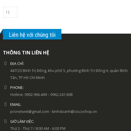
Liên hệ với chúng tôi
THÔNG TIN LIÊN HỆ
ĐỊA CHỈ:
447/23 Bình Trị Đông, khu phố 5, phường Bình Trị Đông A, quận Bình
Tân, TP.Hồ Chí Minh
PHONE:
Hotline: 0902.966.449 – 0962.241.608
EMAIL:
pronetviet@gmail.com - kinhdoanh@ciscoshop.vn
GIỜ LÀM VIỆC:
Thứ 2 - Thứ 7 / 8:00 AM - 6:00 PM