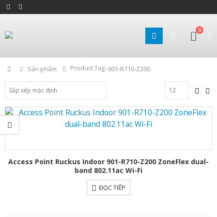
0
Product Tag -
Home
Sản phẩm
901-R710-Z200
Access Point Ruckus Indoor 901-R710-Z200 ZoneFlex dual-
band 802.11ac Wi-Fi
ĐỌC TIẾP