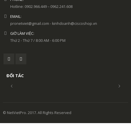
Hotline: 0902.966.449 – 0962.241.608
EMAIL:
pronetviet@gmail.com - kinhdoanh@ciscoshop.vn
GIỜ LÀM VIỆC:
Thứ 2 - Thứ 7 / 8:00 AM - 6:00 PM
ĐỐI TÁC
© NetVietPro. 2017. All Rights Reserved