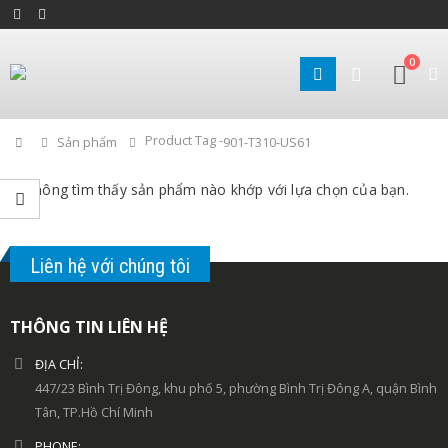
0
Product Tag -
Home
Sản phẩm
901-T310-US61
Không tìm thấy sản phẩm nào khớp với lựa chọn của bạn.
Liên hệ với chúng tôi
THÔNG TIN LIÊN HỆ
ĐỊA CHỈ:
447/23 Bình Trị Đông, khu phố 5, phường Bình Trị Đông A, quận Bình
Tân, TP.Hồ Chí Minh
PHONE: