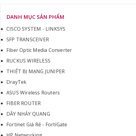
DANH MỤC SẢN PHẨM
CISCO SYSTEM - LINKSYS
SFP TRANSCEIVER
Fiber Optic Media Converter
RUCKUS WIRELESS
THIẾT BỊ MẠNG JUNIPER
DrayTek
ASUS Wireless Routers
FIBER ROUTER
DÂY NHẢY QUANG
Fortinet Giá Rẻ - FortiGate
HP Networking