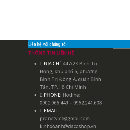
Liên hệ với chúng tôi
THÔNG TIN LIÊN HỆ
ĐỊA CHỈ:
447/23 Bình Trị
Đông, khu phố 5, phường
Bình Trị Đông A, quận Bình
Tân, TP.Hồ Chí Minh
PHONE:
Hotline:
0902.966.449 – 0962.241.608
EMAIL:
pronetviet@gmail.com -
kinhdoanh@ciscoshop.vn