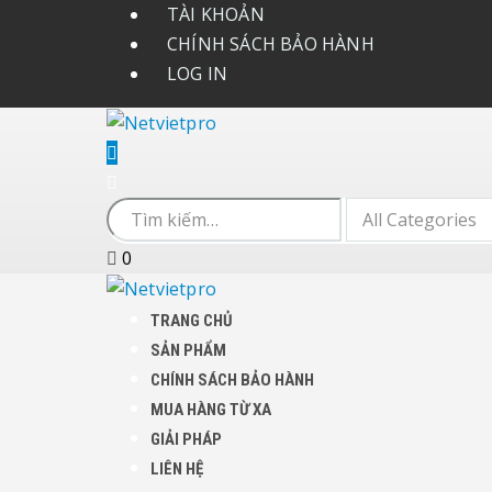
TÀI KHOẢN
CHÍNH SÁCH BẢO HÀNH
LOG IN
0
TRANG CHỦ
SẢN PHẨM
CHÍNH SÁCH BẢO HÀNH
MUA HÀNG TỪ XA
GIẢI PHÁP
LIÊN HỆ