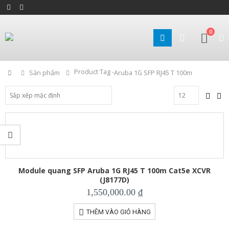
0
Product Tag -
Home
Sản phẩm
Aruba 1G SFP RJ45 T 100m
Module quang SFP Aruba 1G RJ45 T 100m Cat5e XCVR
(J8177D)
1,550,000.00
₫
THÊM VÀO GIỎ HÀNG