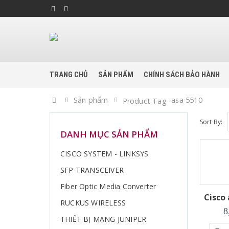
TRANG CHỦ
SẢN PHẨM
CHÍNH SÁCH BẢO HÀNH
Home
Sản phẩm
asa 5510
Product Tag -
Sort By:
DANH MỤC SẢN PHẨM
CISCO SYSTEM - LINKSYS
SFP TRANSCEIVER
Fiber Optic Media Converter
Cisco a
RUCKUS WIRELESS
8
THIẾT BỊ MẠNG JUNIPER