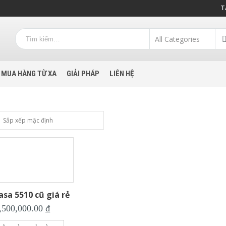
T
MUA HÀNG TỪ XA
GIẢI PHÁP
LIÊN HỆ
sa 5510 cũ giá rẻ
,500,000.00
₫