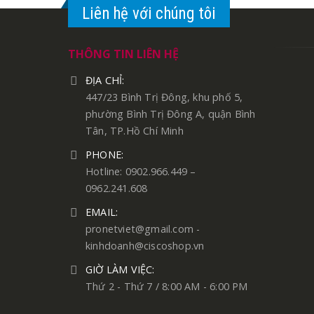
Liên hệ với chúng tôi
THÔNG TIN LIÊN HỆ
ĐỊA CHỈ:
447/23 Bình Trị Đông, khu phố 5,
phường Bình Trị Đông A, quận Bình
Tân, TP.Hồ Chí Minh
PHONE:
Hotline: 0902.966.449 –
0962.241.608
EMAIL:
pronetviet@gmail.com -
kinhdoanh@ciscoshop.vn
GIỜ LÀM VIỆC:
Thứ 2 - Thứ 7 / 8:00 AM - 6:00 PM