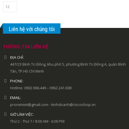
Liên hệ với chúng tôi
THÔNG TIN LIÊN HỆ
ĐỊA CHỈ:
447/23 Bình Trị Đông, khu phố 5, phường Bình Trị Đông A, quận Bình
Tân, TP.Hồ Chí Minh
PHONE:
Hotline: 0902.966.449 – 0962.241.608
EMAIL:
pronetviet@gmail.com - kinhdoanh@ciscoshop.vn
GIỜ LÀM VIỆC:
Thứ 2 - Thứ 7 / 8:00 AM - 6:00 PM