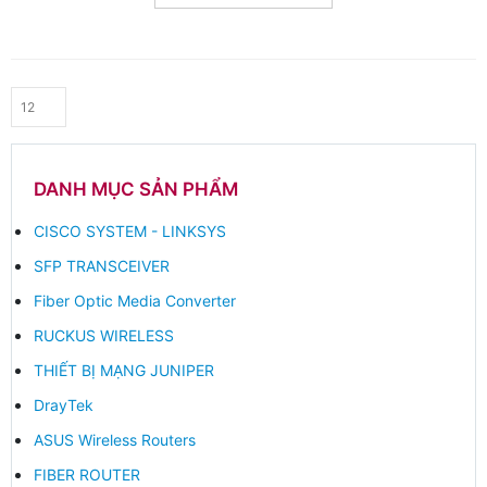
15,500,000.00 ₫.
là:
8,600
DANH MỤC SẢN PHẨM
CISCO SYSTEM - LINKSYS
SFP TRANSCEIVER
Fiber Optic Media Converter
RUCKUS WIRELESS
THIẾT BỊ MẠNG JUNIPER
DrayTek
ASUS Wireless Routers
FIBER ROUTER