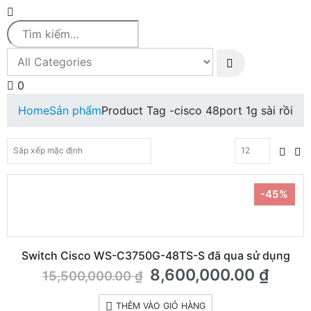
0
Home
Sản phẩm
Product Tag -
cisco 48port 1g sài rồi
-45%
Switch Cisco WS-C3750G-48TS-S đã qua sử dụng
Giá
Giá
8,600,000.00
₫
15,500,000.00
₫
gốc
hiện
là:
tại
THÊM VÀO GIỎ HÀNG