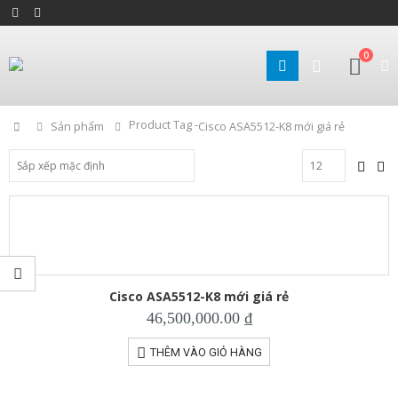
0
Product Tag -
Home
Sản phẩm
Cisco ASA5512-K8 mới giá rẻ
Cisco ASA5512-K8 mới giá rẻ
46,500,000.00
₫
THÊM VÀO GIỎ HÀNG