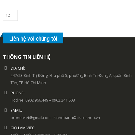
Liên hệ với chúng tôi
THÔNG TIN LIÊN HỆ
ĐỊA CHỈ:
447/23 Bình Trị Đông, khu phố 5, phường Bình Trị Đông A, quận Bình
Tân, TP.Hồ Chí Minh
PHONE:
Hotline: 0902.966.449 – 0962.241.608
EMAIL:
pronetviet@gmail.com - kinhdoanh@ciscoshop.vn
GIỜ LÀM VIỆC: