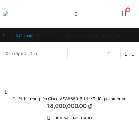
0
Product Tag -
Home
Sản phẩm
Cisco ASA5550-BUN-K9 sài rồi
Thiết bị tường lửa Cisco ASA5550-BUN-K9 đã qua sử dụng
18,000,000.00
₫
THÊM VÀO GIỎ HÀNG